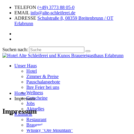
TELEFON
(+49) 3773 88 05-0
EMAIL
info
@
alte-schleiferei.de
ADRESSE
Schulstraße 8, 08359 Breitenbrunn / OT
Erlabrunn
Suchen nach:
Unser Haus
Hotel
Zimmer & Preise
Pauschalangebote
Ihre Feier bei uns
Wellness
Home
Gutscheine
Impressum
Jobs
Aktuelles
Impressum
Kulinarik
Restaurant
Brauerei
Whisky "Ore Mountain"